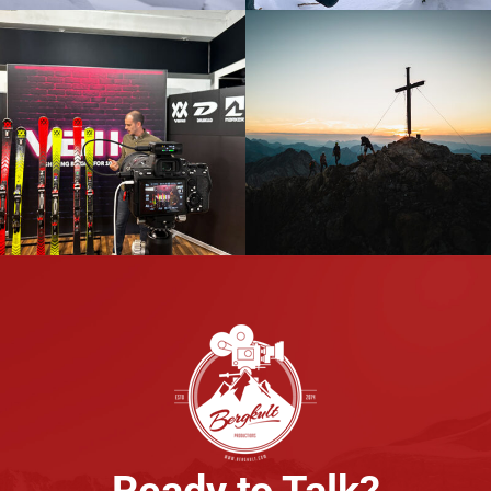
Völkl Dalbello
Montafon
Marker
Tourismus
Austria
Zimba
Videoschulung
Ready to Talk?