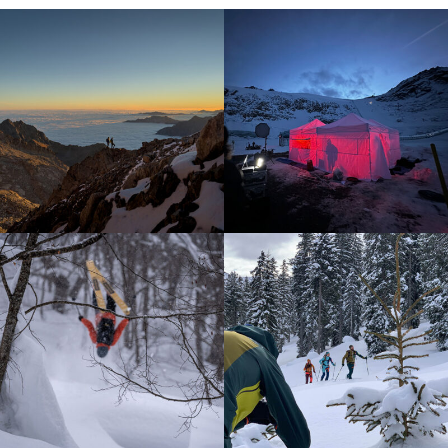
Kitten
Ortovox Far &
Production
Light
Moon Boot
Seealpen
Sölden
Ortovox
Snowmads
Safety
Kastanistan
Academy Lab
Snow